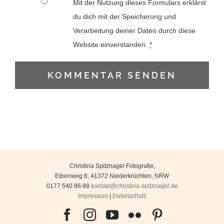
Mit der Nutzung dieses Formulars erklärst
du dich mit der Speicherung und
Verarbeitung deiner Daten durch diese
Website einverstanden.
*
Christina Spitznagel Fotografie
,
Eibenweg 8
,
41372
Niederkrüchten
,
NRW
0177 540 86 88
kontakt@christina-spitznagel.de
Impressum
|
Datenschutz
Facebook
Instagram
YouTube
Flickr
Pinterest