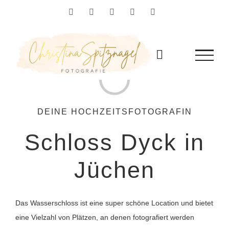
Zum
Facebook
Instagram
YouTube
Flickr
Pinterest
Inhalt
springen
Loading...
DEINE HOCHZEITSFOTOGRAFIN
Schloss Dyck in
Jüchen
Das Wasserschloss ist eine super schöne Location und bietet
eine Vielzahl von Plätzen, an denen fotografiert werden