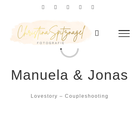
Zum
Facebook
Instagram
YouTube
Flickr
Pinterest
Inhalt
springen
Loading...
Manuela & Jonas
Lovestory – Coupleshooting