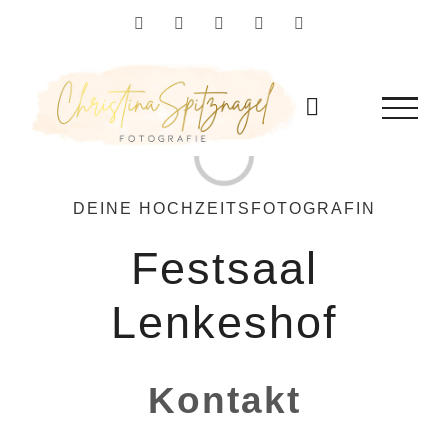
Zum
Facebook
Instagram
YouTube
Flickr
Pinterest
Inhalt
springen
Loading...
DEINE HOCHZEITSFOTOGRAFIN
Festsaal
Lenkeshof
Kontakt