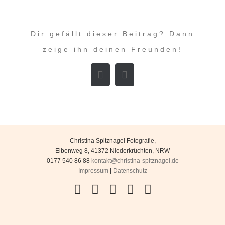
Dir gefällt dieser Beitrag? Dann
zeige ihn deinen Freunden!
Facebook
E-
Mail
Christina Spitznagel Fotografie
,
Eibenweg 8
,
41372
Niederkrüchten
,
NRW
0177 540 86 88
kontakt@christina-spitznagel.de
Impressum
|
Datenschutz
Facebook
Instagram
YouTube
Flickr
Pinterest