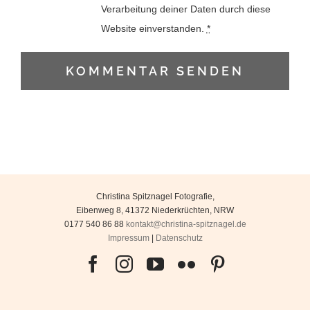
Verarbeitung deiner Daten durch diese
Website einverstanden.
*
Christina Spitznagel Fotografie
,
Eibenweg 8
,
41372
Niederkrüchten
,
NRW
0177 540 86 88
kontakt@christina-spitznagel.de
Impressum
|
Datenschutz
Facebook
Instagram
YouTube
Flickr
Pinterest