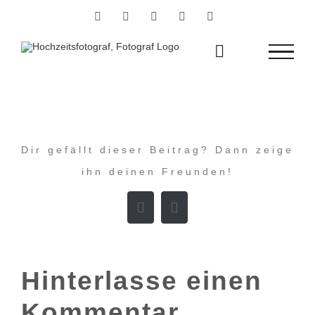
Zum
Facebook
Instagram
YouTube
Flickr
Pinterest
Inhalt
springen
Dir gefällt dieser Beitrag? Dann zeige
ihn deinen Freunden!
Facebook
E-
Mail
Hinterlasse einen
Kommentar