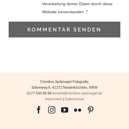
Verarbeitung deiner Daten durch diese
Website einverstanden.
*
Christina Spitznagel Fotografie
,
Eibenweg 8
,
41372
Niederkrüchten
,
NRW
0177 540 86 88
kontakt@christina-spitznagel.de
Impressum
|
Datenschutz
Facebook
Instagram
YouTube
Flickr
Pinterest