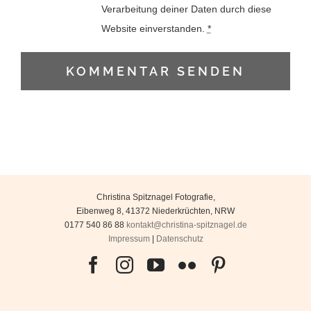
Verarbeitung deiner Daten durch diese
Website einverstanden.
*
Christina Spitznagel Fotografie
,
Eibenweg 8
,
41372
Niederkrüchten
,
NRW
0177 540 86 88
kontakt@christina-spitznagel.de
Impressum
|
Datenschutz
Facebook
Instagram
YouTube
Flickr
Pinterest