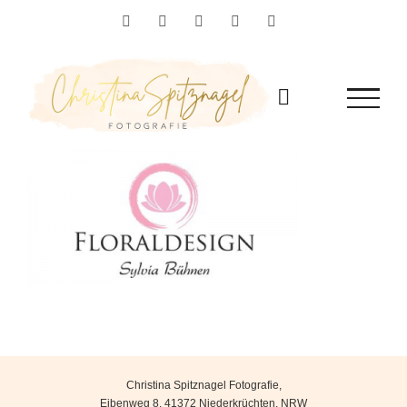
Zum
Facebook
Instagram
YouTube
Flickr
Pinterest
Inhalt
springen
Christina Spitznagel Fotografie
,
Eibenweg 8
,
41372
Niederkrüchten
,
NRW